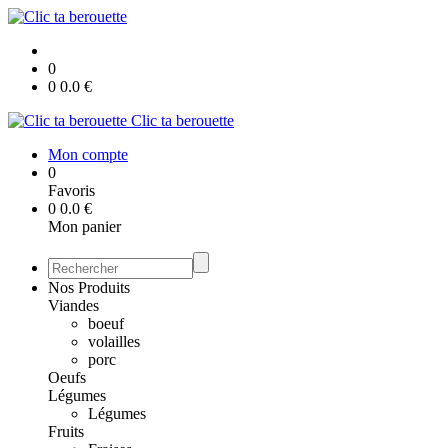
0
0
0.0
€
Clic ta berouette
Mon compte
0
Favoris
0
0.0
€
Mon panier
Nos Produits
Viandes
boeuf
volailles
porc
Oeufs
Légumes
Légumes
Fruits