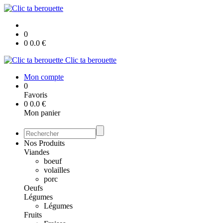
0
0
0.0
€
Clic ta berouette
Mon compte
0
Favoris
0
0.0
€
Mon panier
Nos Produits
Viandes
boeuf
volailles
porc
Oeufs
Légumes
Légumes
Fruits