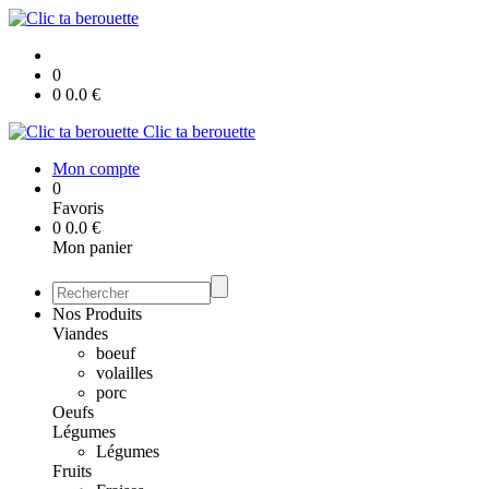
0
0
0.0
€
Clic ta berouette
Mon compte
0
Favoris
0
0.0
€
Mon panier
Nos Produits
Viandes
boeuf
volailles
porc
Oeufs
Légumes
Légumes
Fruits