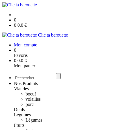
0
0
0.0
€
Clic ta berouette
Mon compte
0
Favoris
0
0.0
€
Mon panier
Nos Produits
Viandes
boeuf
volailles
porc
Oeufs
Légumes
Légumes
Fruits