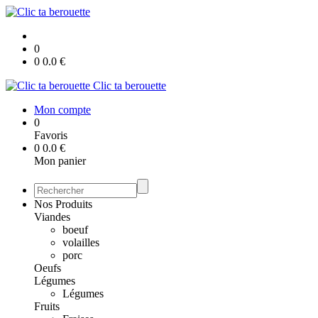
0
0
0.0
€
Clic ta berouette
Mon compte
0
Favoris
0
0.0
€
Mon panier
Nos Produits
Viandes
boeuf
volailles
porc
Oeufs
Légumes
Légumes
Fruits