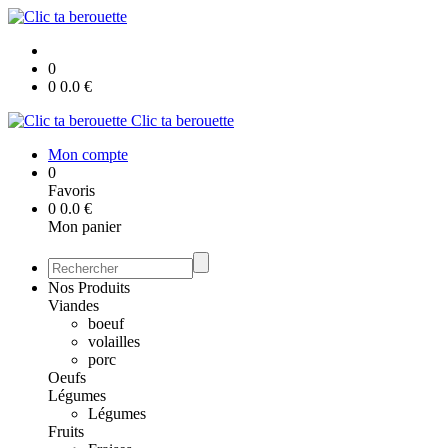
0
0
0.0
€
Clic ta berouette
Mon compte
0
Favoris
0
0.0
€
Mon panier
Nos Produits
Viandes
boeuf
volailles
porc
Oeufs
Légumes
Légumes
Fruits