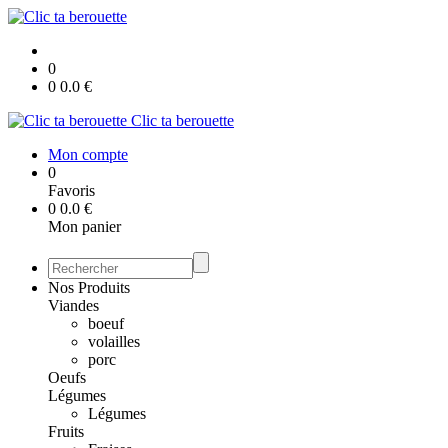
0
0
0.0
€
Clic ta berouette
Mon compte
0
Favoris
0
0.0
€
Mon panier
Nos Produits
Viandes
boeuf
volailles
porc
Oeufs
Légumes
Légumes
Fruits