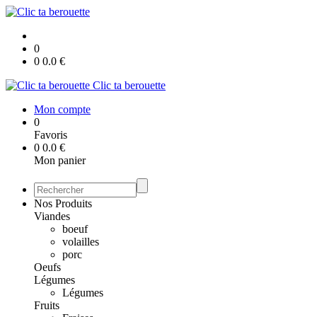
0
0
0.0
€
Clic ta berouette
Mon compte
0
Favoris
0
0.0
€
Mon panier
Nos Produits
Viandes
boeuf
volailles
porc
Oeufs
Légumes
Légumes
Fruits