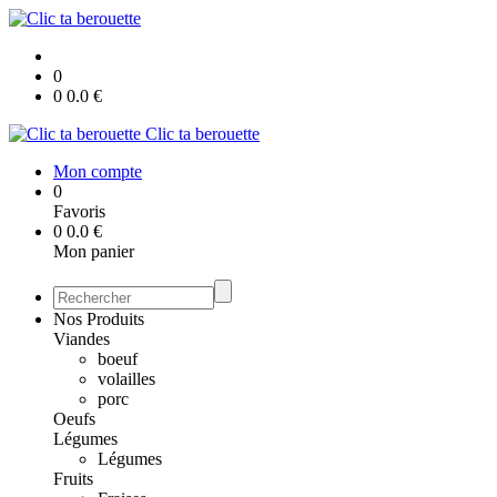
0
0
0.0
€
Clic ta berouette
Mon compte
0
Favoris
0
0.0
€
Mon panier
Nos Produits
Viandes
boeuf
volailles
porc
Oeufs
Légumes
Légumes
Fruits