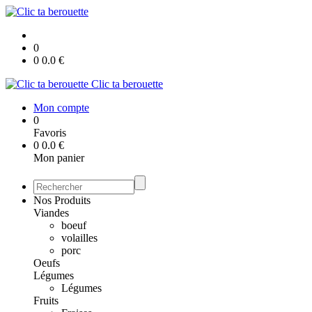
0
0
0.0
€
Clic ta berouette
Mon compte
0
Favoris
0
0.0
€
Mon panier
Nos Produits
Viandes
boeuf
volailles
porc
Oeufs
Légumes
Légumes
Fruits