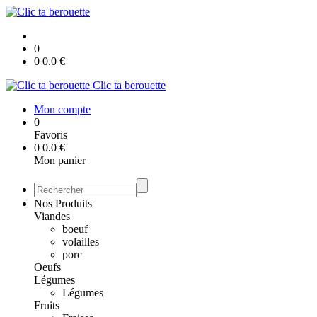
0
0
0.0
€
Clic ta berouette
Mon compte
0
Favoris
0
0.0
€
Mon panier
Nos Produits
Viandes
boeuf
volailles
porc
Oeufs
Légumes
Légumes
Fruits