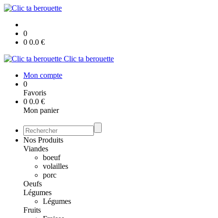
0
0
0.0
€
Clic ta berouette
Mon compte
0
Favoris
0
0.0
€
Mon panier
Nos Produits
Viandes
boeuf
volailles
porc
Oeufs
Légumes
Légumes
Fruits