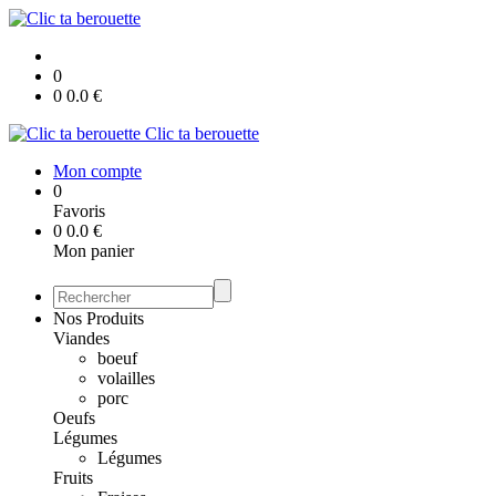
0
0
0.0
€
Clic ta berouette
Mon compte
0
Favoris
0
0.0
€
Mon panier
Nos Produits
Viandes
boeuf
volailles
porc
Oeufs
Légumes
Légumes
Fruits