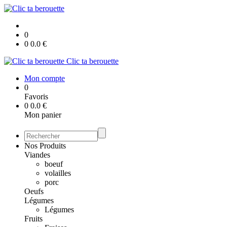
0
0
0.0
€
Clic ta berouette
Mon compte
0
Favoris
0
0.0
€
Mon panier
Nos Produits
Viandes
boeuf
volailles
porc
Oeufs
Légumes
Légumes
Fruits