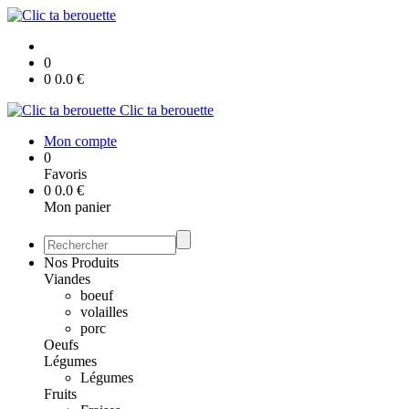
0
0
0.0
€
Clic ta berouette
Mon compte
0
Favoris
0
0.0
€
Mon panier
Nos Produits
Viandes
boeuf
volailles
porc
Oeufs
Légumes
Légumes
Fruits