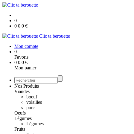
0
0
0.0
€
Clic ta berouette
Mon compte
0
Favoris
0
0.0
€
Mon panier
Nos Produits
Viandes
boeuf
volailles
porc
Oeufs
Légumes
Légumes
Fruits