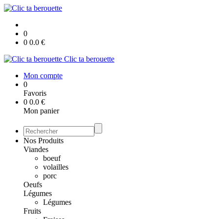
0
0
0.0
€
Clic ta berouette
Mon compte
0
Favoris
0
0.0
€
Mon panier
Nos Produits
Viandes
boeuf
volailles
porc
Oeufs
Légumes
Légumes
Fruits