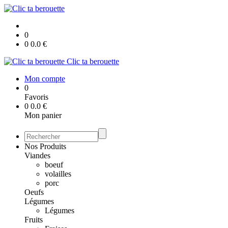
0
0
0.0
€
Clic ta berouette
Mon compte
0
Favoris
0
0.0
€
Mon panier
Nos Produits
Viandes
boeuf
volailles
porc
Oeufs
Légumes
Légumes
Fruits