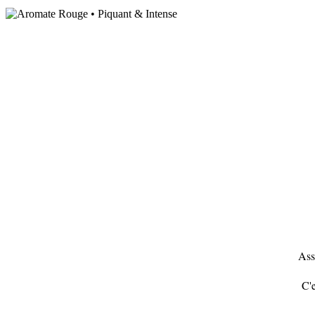
Asso
C'e