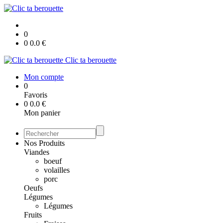
0
0
0.0
€
Clic ta berouette
Mon compte
0
Favoris
0
0.0
€
Mon panier
Nos Produits
Viandes
boeuf
volailles
porc
Oeufs
Légumes
Légumes
Fruits