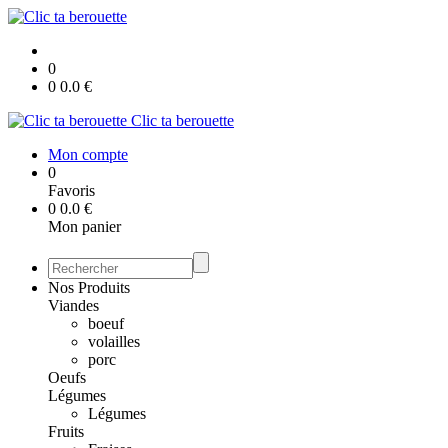
0
0
0.0
€
Clic ta berouette
Mon compte
0
Favoris
0
0.0
€
Mon panier
Nos Produits
Viandes
boeuf
volailles
porc
Oeufs
Légumes
Légumes
Fruits