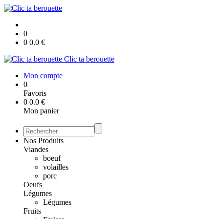
0
0
0.0
€
Clic ta berouette
Mon compte
0
Favoris
0
0.0
€
Mon panier
Nos Produits
Viandes
boeuf
volailles
porc
Oeufs
Légumes
Légumes
Fruits