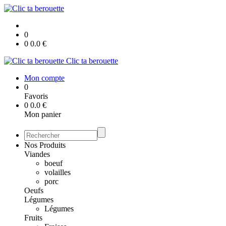
0
0
0.0
€
Clic ta berouette
Mon compte
0
Favoris
0
0.0
€
Mon panier
Nos Produits
Viandes
boeuf
volailles
porc
Oeufs
Légumes
Légumes
Fruits