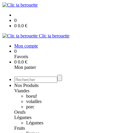
0
0
0.0
€
Clic ta berouette
Mon compte
0
Favoris
0
0.0
€
Mon panier
Nos Produits
Viandes
boeuf
volailles
porc
Oeufs
Légumes
Légumes
Fruits