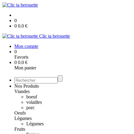
0
0
0.0
€
Clic ta berouette
Mon compte
0
Favoris
0
0.0
€
Mon panier
Nos Produits
Viandes
boeuf
volailles
porc
Oeufs
Légumes
Légumes
Fruits