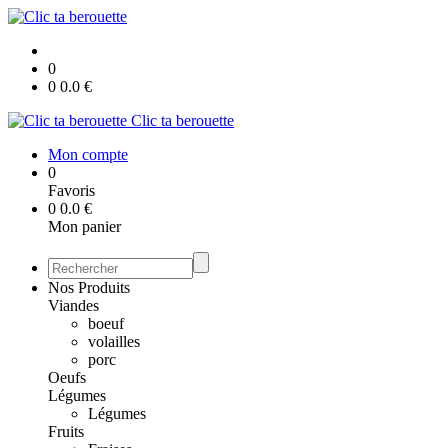
0
0
0.0
€
Clic ta berouette
Mon compte
0
Favoris
0
0.0
€
Mon panier
Nos Produits
Viandes
boeuf
volailles
porc
Oeufs
Légumes
Légumes
Fruits