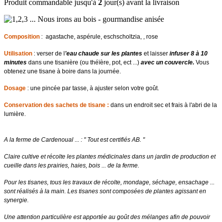
Produit commandable jusqu'à
2
jour(s) avant la livraison
Composition
: agastache, aspérule, eschscholtzia, , rose
Utilisation
: verser de l
'eau chaude sur les plantes
et laisser
infuser 8 à 10
minutes
dans une tisanière (ou théïère, pot, ect ...)
avec un couvercle.
Vous
obtenez une tisane à boire dans la journée.
Dosage
: une pincée par tasse, à ajuster selon votre goût.
Conservation des sachets de tisane :
dans un endroit sec et frais à l'abri de la
lumière.
A la ferme de Cardenoual ... : " Tout est certifiés AB. "
Claire cultive et récolte les plantes médicinales dans un jardin de production et
cueille dans les prairies, haies, bois ... de la ferme.
Pour les tisanes, tous les travaux de récolte, mondage, séchage, ensachage ...
sont réalisés à la main.
Les tisanes sont composées de plantes agissant en
synergie.
Une attention particulière est apportée au goût des mélanges afin de pouvoir