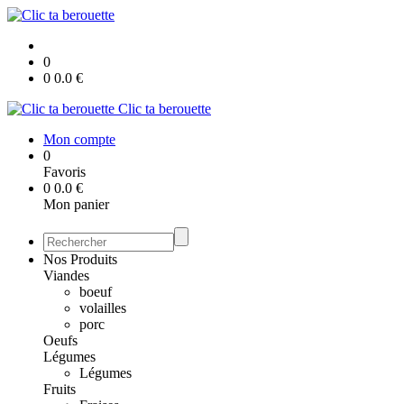
0
0
0.0
€
Clic ta berouette
Mon compte
0
Favoris
0
0.0
€
Mon panier
Nos Produits
Viandes
boeuf
volailles
porc
Oeufs
Légumes
Légumes
Fruits